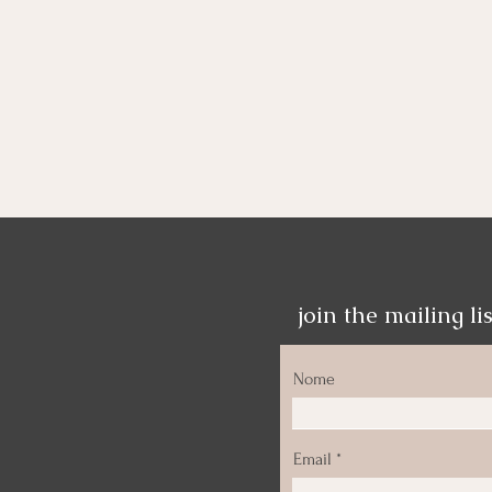
join the mailing lis
Nome
Email