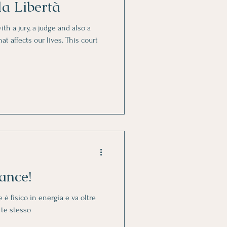
la Libertà
ith a jury, a judge and also a
at affects our lives. This court
dance!
è fisico in energia e va oltre
 te stesso