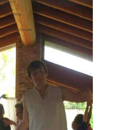
Dance
Deep
Stretching
Eventi
Approfondimenti