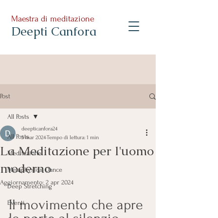
Maestra di meditazione
Deepti Canfora
Post
All Posts
deepticanfora24
All Posts
3 mar 2024
Tempo di lettura: 1 min
La Meditazione per l'uomo
Meditazione
moderno
Metaphysical Dance
Aggiornamento:
2 apr 2024
Deep Stretching
Il movimento che apre 
Eventi