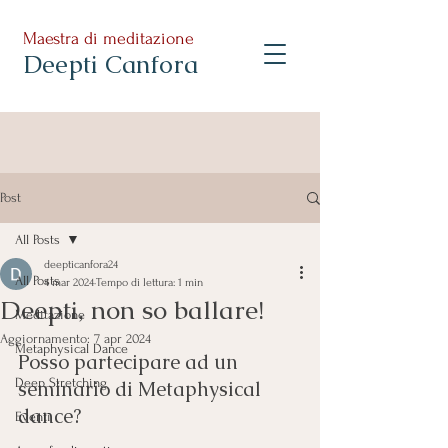
Maestra di meditazione
Deepti Canfora
Post
All Posts
deepticanfora24
All Posts
4 mar 2024
Tempo di lettura: 1 min
Deepti, non so ballare!
Meditazione
Aggiornamento:
7 apr 2024
Metaphysical Dance
Posso partecipare ad un 
Deep Stretching
seminario di Metaphysical 
dance?
Eventi