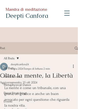
Maestra di meditazione
Deepti Canfora
Post
All Posts
deepticanfora24
All Posts
13 giu 2024
Tempo di lettura: 2 min
Oltre la mente, la Libertà
Meditazione
Aggiornamento:
15 ott 2024
Metaphysical Dance
La mente è come un tribunale, con una 
Deep Stretching
giuria, un giudice e anche un buon 
avvocato per ogni questione che riguarda 
Eventi
la nostra vita.