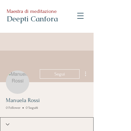
Maestra di meditazione
Deepti Canfora
Altre azioni
Segui
Manuela Rossi
0 Follower
0 Seguiti