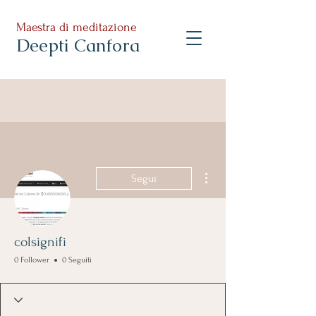
Maestra di meditazione
Deepti Canfora
Altre azioni
Segui
colsignifi
0 Follower
0 Seguiti