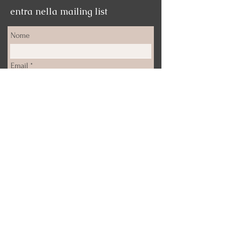
entra nella mailing list
Nome
Email
Iscrizione
Email:
info@deepticanfora.com