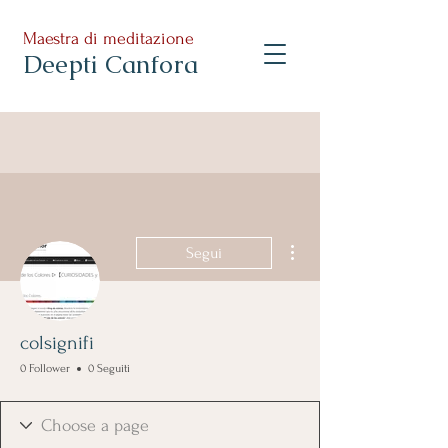
Maestra di meditazione
Deepti Canfora
Altre azioni
Segui
colsignifi
0 Follower
0 Seguiti