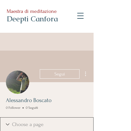
Maestra di meditazione
Deepti Canfora
Altre azioni
Segui
Alessandro Boscato
0 Follower
0 Seguiti