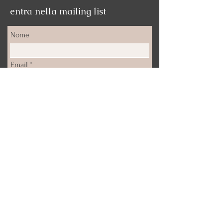
entra nella mailing list
Nome
Email
Iscrizione
Email:
info@deepticanfora.com