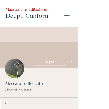
Maestra di meditazione
Deepti Canfora
Altre azioni
Segui
Alessandro Boscato
0 Follower
0 Seguiti