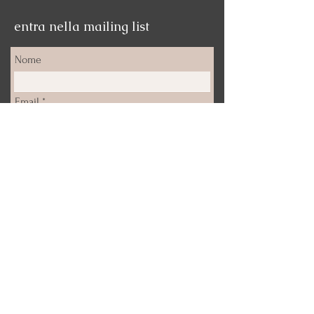
entra nella mailing list
Nome
Email
Iscrizione
Email:
info@deepticanfora.com