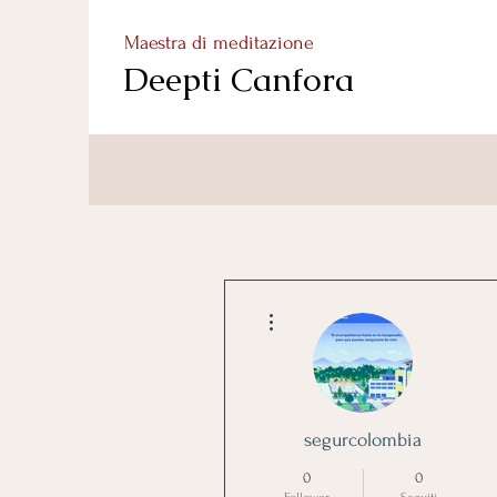
Maestra di meditazione
Deepti Canfora
Altre azioni
segurcolombia
0
0