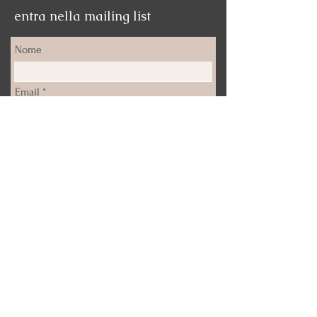
entra nella mailing list
Nome
Email
Iscrizione
Email:
info@deepticanfora.com