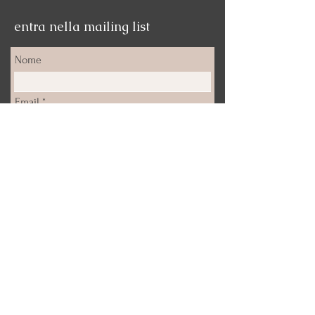
entra nella mailing list
Nome
Email
Iscrizione
Email:
info@deepticanfora.com