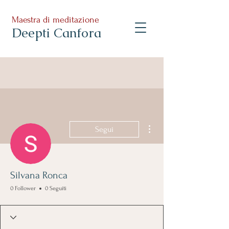
Maestra di meditazione
Deepti Canfora
Altre azioni
Segui
Silvana Ronca
0 Follower
0 Seguiti