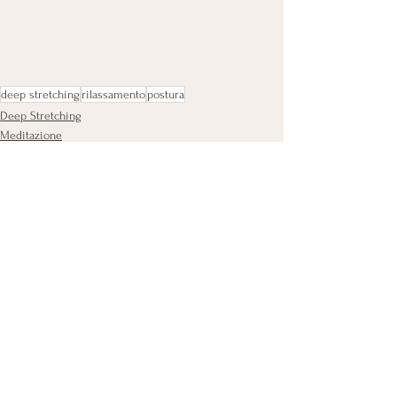
deep stretching
rilassamento
postura
Deep Stretching
Meditazione
Mostra tutti
Post recenti