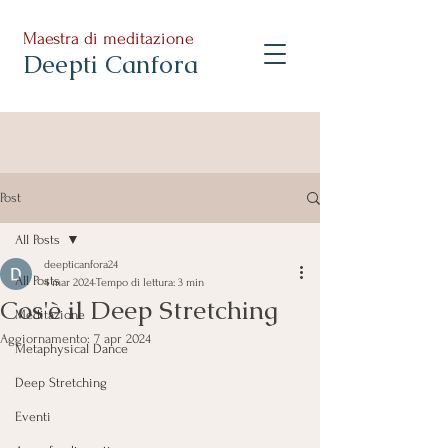
Maestra di meditazione
Deepti Canfora
Post
All Posts
deepticanfora24
All Posts
4 mar 2024
Tempo di lettura: 3 min
Cos'è il Deep Stretching
Meditazione
Aggiornamento:
7 apr 2024
Metaphysical Dance
Deep Stretching
Eventi