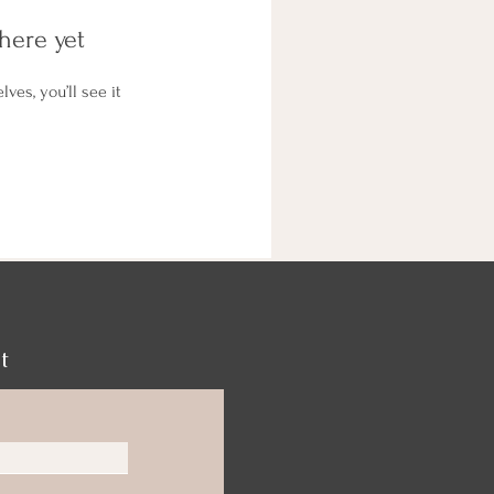
here yet
es, you’ll see it
t