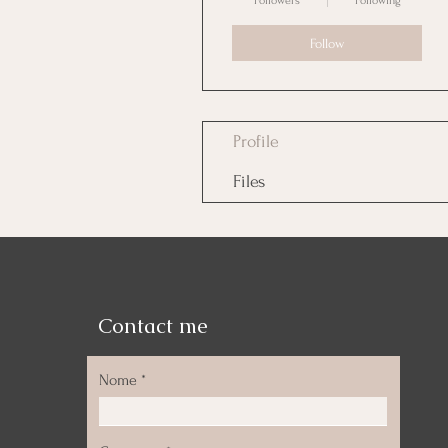
Followers
Following
Follow
Profile
Files
Contact me
Nome