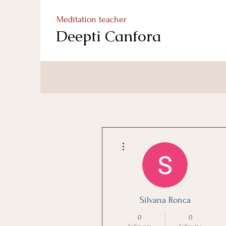
Meditation teacher
Deepti Canfora
More actions
Silvana Ronca
0
0